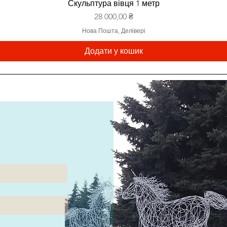
Скульптура вівця 1 метр
Ціна
28 000,00 ₴
Нова Пошта, Делівері
Додати у кошик