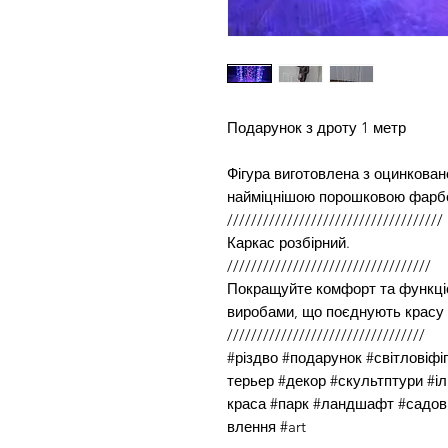
Подарунок з дроту 1 метр
Фігура виготовлена ​​з оцинкова
найміцнішою порошковою фарб
////////////////////////////////////
Каркас розбірний.
//////////////////////////////////
Покращуйте комфорт та функці
виробами, що поєднують красу т
/////////////////////////////////
#різдво #подарунок #світловіф
терьер #декор #скультптури #іл
краса #парк #ландшафт #садов
влення #art