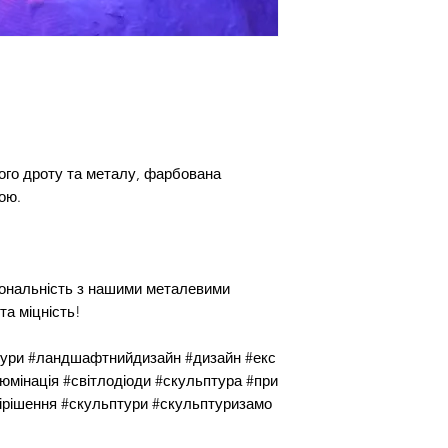
ного дроту та металу, фарбована
ою.
ональність з нашими металевими
а міцність!
ігури #ландшафтнийдизайн #дизайн #екс
юмінація #світлодіоди #скульптура #при
ірішення #скульптури #скульптуризамо