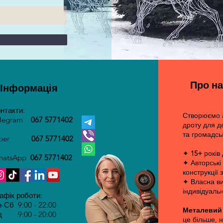
Про на
Інформація
нтакти:
Створюємо а
elegram
067 5771402
дроту для д
та громадсь
iber
067 5771402
✦
15+
років
hatsApp
067 5771402​
✦ Авторські
конструкції 
✦ Власна в
індивідуальн
афік роботи:
-Сб 9:00 - 22:00
Металевий
 9:00 - 20:00 ​
це більше, 