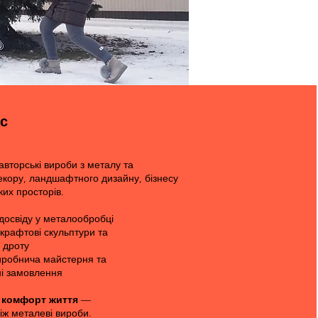
с
вторські вироби з металу та
екору, ландшафтного дизайну, бізнесу
ких просторів.
 досвіду у металообробці
 крафтові скульптури та
з дроту
иробнича майстерня та
і замовлення​​
 комфорт життя
—
ніж металеві вироби.