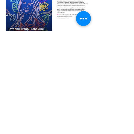
У роботі поєднала пластилін, папір, тканини та
інші матеріали, створюючи тривимірні об'єкти,
які потім фотографую і обробляю. Цей підхід
дозволяє створити символічний...
ДЕТАЛЬНІШЕ