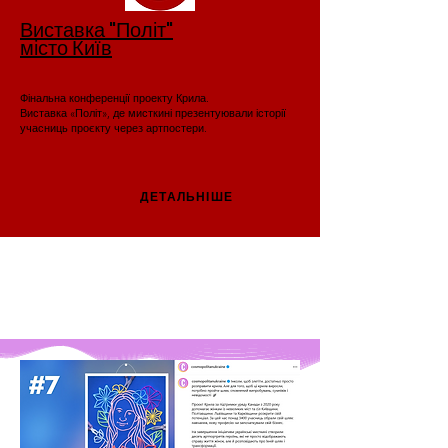
Виставка "Політ"
місто Київ
Фінальна конференції проекту Крила.
Виставка «Політ», де мисткині презентуювали історії
учасниць проєкту через артпостери.
ДЕТАЛЬНІШЕ