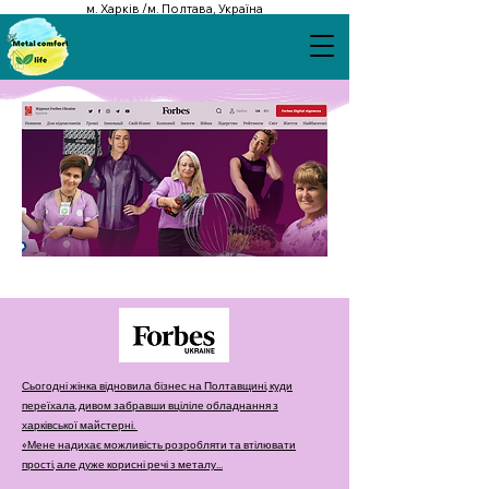
м. Харків /м. Полтава, Україна
Сьогодні жінка відновила бізнес на Полтавщині, куди
переїхала, дивом забравши вціліле обладнання з
харківської майстерні.
«Мене надихає можливість розробляти та втілювати
прості, але дуже корисні речі з металу...