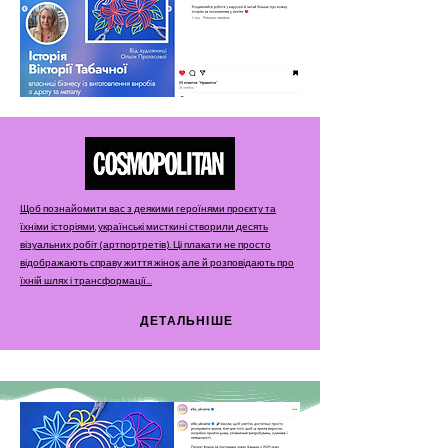
Щоб познайомити вас з деякими героїнями проєкту та
їхніми історіями, українські мисткині створили десять
візуальних робіт (артпортретів). Ці плакати не просто
відображають справу життя жінок, але й розповідають про
їхній шлях і трансформації...
ДЕТАЛЬНІШЕ