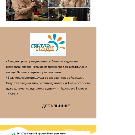
«Завдяки проєкту я відновилась. З’явилась душевна
рівновага і впевненість, що потрібно продовжувати. Адже
час іде. Віримо в перемогу і працюємо».
«Важливо, чи лежить душа до справи, якою займаєшся.
Якщо так, людина знайде сили відновити її. І мені особисто
дуже допомогла підтримка рідних», — підсумовує Вікторія
Табачна....
ДЕТАЛЬНІШЕ