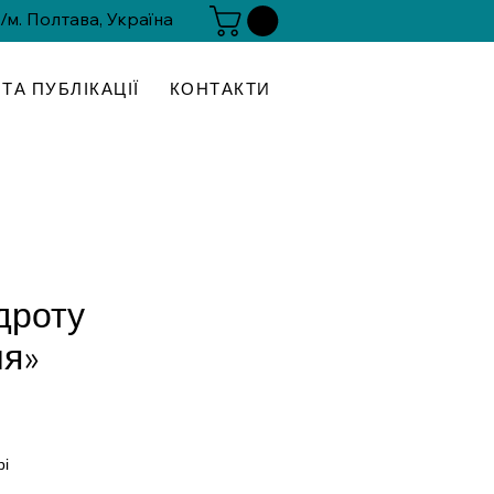
 /м. Полтава, Україна
ТА ПУБЛІКАЦІЇ
КОНТАКТИ
 дроту
ля»
іна
рі