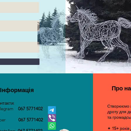
Про на
Інформація
нтакти:
Створюємо а
elegram
067 5771402
дроту для д
та громадсь
iber
067 5771402
✦
15+
років
hatsApp
067 5771402​