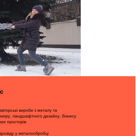
с
вторські вироби з металу та
екору, ландшафтного дизайну, бізнесу
ких просторів.
 досвіду у металообробці