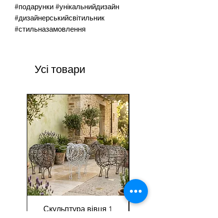
#подарунки #унікальнийдизайн
#дизайнерськийсвітильник
#стильназамовлення
Усі товари
Скульптура вівця 1
Скульптура «Сані»