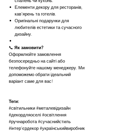
спалень чи кухонь.
Елементи декору для ресторанів,
кав’ярень та готелів.
Оригінальні подарунки для
любителів естетики та сучасного
дизайну.
📞
Як замовити?
Оформлюйте замовлення
безпосередньо на сайті або
телефонуйте нашому менеджеру. Ми
допоможемо обрати ідеальний
варіант саме для вас!
Теги:
#світильники #металевідизайн
#декордляоселі #освітлення
#ручнаробота #сучаснийстиль
#інтер'єрдекор #українськийвиробник