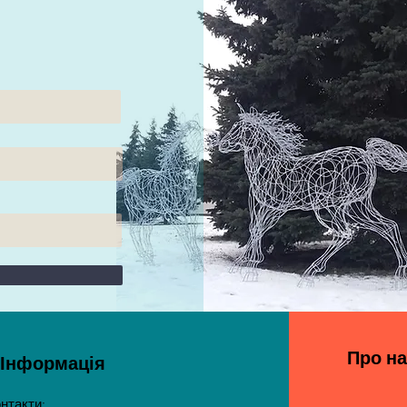
Про на
Інформація
нтакти: