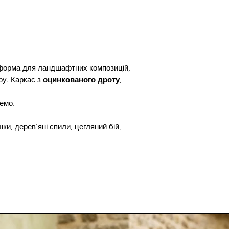
 форма для ландшафтних композицій,
ру. Каркас з
оцинкованого дроту
,
емо.
ки, дерев’яні спили, цегляний бій,