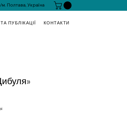
 /м. Полтава, Україна
ТА ПУБЛІКАЦІЇ
КОНТАКТИ
Цибуля»
іна
рі