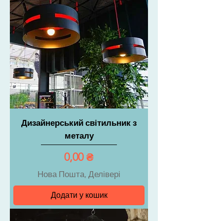
Дизайнерський світильник з
металу
Ціна
0,00 ₴
Нова Пошта, Делівері
Додати у кошик