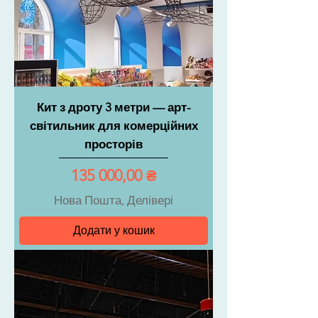
Кит з дроту 3 метри — арт-
світильник для комерційних
просторів
Ціна
135 000,00 ₴
Нова Пошта, Делівері
Додати у кошик