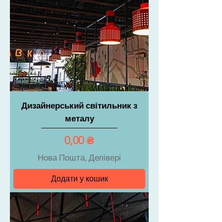
Дизайнерський світильник з
металу
Ціна
0,00 ₴
Нова Пошта, Делівері
Додати у кошик