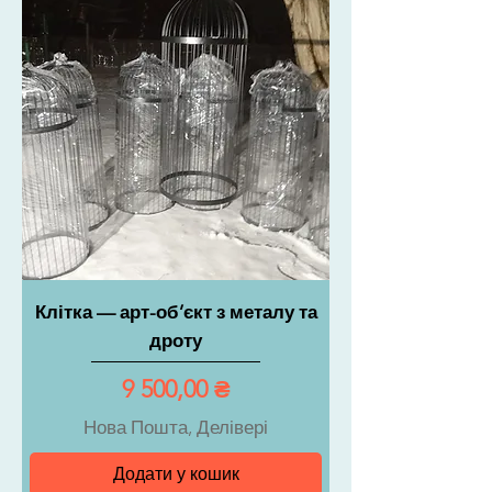
Клітка — арт-об’єкт з металу та
дроту
Ціна
9 500,00 ₴
Нова Пошта, Делівері
Додати у кошик