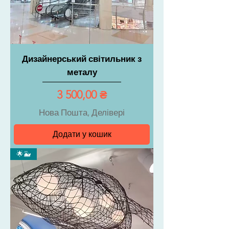
Дизайнерський світильник з
металу
Ціна
3 500,00 ₴
Нова Пошта, Делівері
Додати у кошик
🌟🐳